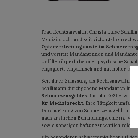
Frau Rechtsanwältin Christa Luise Schillm
Medizinrecht und seit vielen Jahren sch
Opfervertretung sowie im Schmerzens
und vertritt Mandantinnen und Mandanten
Unfälle körperliche oder psychische Schäd
engagiert, empathisch und mit hoher fachl
Seit ihrer Zulassung als Rechtsanwältin im
Schillmann durchgehend Mandanten im Be
Schmerzensgeldes
. Im Jahr 2021 erwarb 
für Medizinrecht
. Ihre Tätigkeit umfass
Durchsetzung von Schmerzensgeld- und 
nach ärztlichen Behandlungsfehlern, Verke
sowie sonstigen haftungsrechtlich releva
Ein besonderer Schwerpunkt liegt auf de