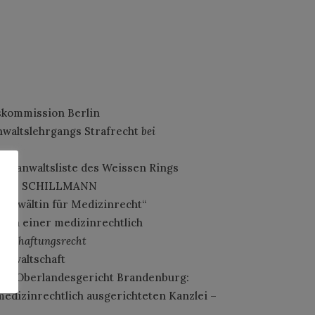
skommission Berlin
nwaltslehrgangs Strafrecht
bei
feranwaltsliste des Weissen Rings
NZLEI SCHILLMANN
achanwältin für Medizinrecht“
n in einer medizinrechtlich
Arzthaftungsrecht
sanwaltschaft
 am Oberlandesgericht Brandenburg:
medizinrechtlich ausgerichteten Kanzlei –