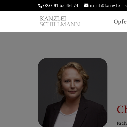
030 91 55 66 74
mail@kanzlei-
Opfe
C
Fach