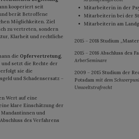
mann kooperiert seit
Mitarbeiterin in der P
und berät Betroffene
Mitarbeiterin bei der S
chen Möglichkeiten. Ziel
Mitarbeiterin am Landg
isch zu vertreten, sondern
tur, Klarheit und rechtliche
2015 – 2018 Studium „Maste
2015 – 2016 Abschluss des 
lmann die
Opfervertretung
,
ArberSeminare
und setzt die Rechte der
erfolgt sie die
2009 – 2015 Studium der Re
nsgeld und Schadensersatz –
Potsdam
mit dem Schwerpunk
Umweltstrafrecht
en Wert auf eine
eine klare Einschätzung der
en Mandantinnen und
Abschluss des Verfahrens