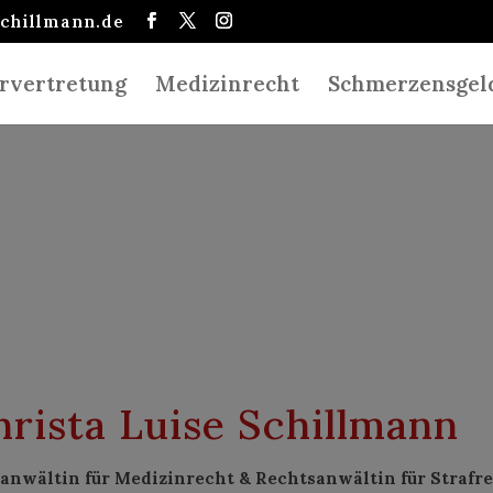
schillmann.de
rvertretung
Medizinrecht
Schmerzensgel
hrista Luise Schillmann
anwältin für Medizinrecht & Rechtsanwältin für Strafr