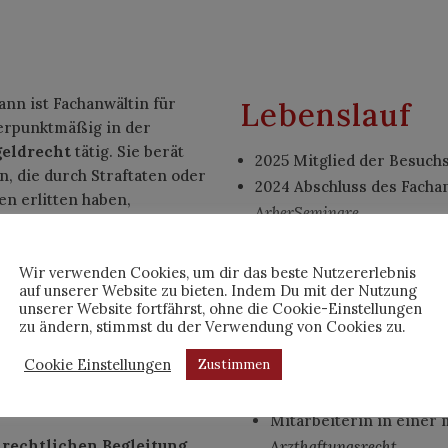
ann ist Fachanwältin für
Lebenslauf
werpunktmäßig in der
geldrecht
tätig. Sie berät
2025 Mitglied der Besuch
, die durch Straftaten oder
2024 Abschluss des Facha
en erlitten haben,
ArberSeminare
icher Spezialisierung.
2024 Aufnahme auf die Op
 Jahr 2018 vertritt Frau
2020 Gründung von KA
Wir verwenden Cookies, um dir das beste Nutzererlebnis
reich des
2021 Erhalt des Titels „F
auf unserer Website zu bieten. Indem Du mit der Nutzung
unserer Website fortfährst, ohne die Cookie-Einstellungen
sie den Titel
Fachanwältin
2019 – 2020 Rechtsanwälti
zu ändern, stimmst du der Verwendung von Cookies zu.
t insbesondere die
ausgerichteten Kanzlei –
Schadensersatzansprüchen
Cookie Einstellungen
Zustimmen
2018 Zulassung zur Recht
hrsunfällen, Straftaten,
2016 – 2018 Referendarin
nten Schädigungen.
Mitarbeiterin in einer 
r
rechtlichen Begleitung
Arzthaftungsrecht