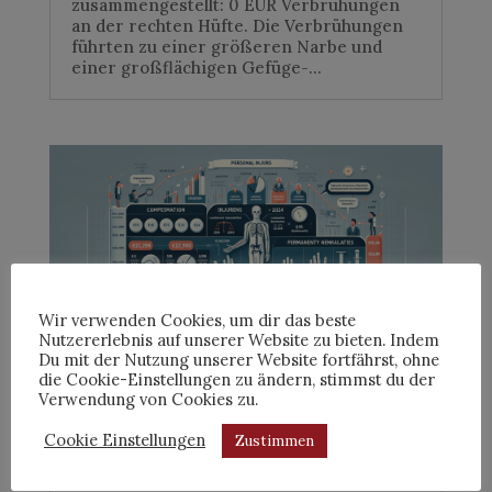
zusammengestellt: 0 EUR Verbrühungen
an der rechten Hüfte. Die Verbrühungen
führten zu einer größeren Narbe und
einer großflächigen Gefüge-...
Wir verwenden Cookies, um dir das beste
Nutzererlebnis auf unserer Website zu bieten. Indem
Du mit der Nutzung unserer Website fortfährst, ohne
die Cookie-Einstellungen zu ändern, stimmst du der
Verwendung von Cookies zu.
Schmerzensgeldtabelle – Brüche (Arme
und Beine)
Cookie Einstellungen
Zustimmen
by
Christa Luise Schillmann
|
Jan. 15, 2024
|
Blog