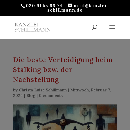
030 91 55 66 74
mail@kanzlei-
schillmann.de
Die beste Verteidigung beim
Stalking bzw. der
Nachstellung
by
Christa Luise Schillmann
|
Mittwoch, Februar 7,
2024
|
Blog
|
0 comments