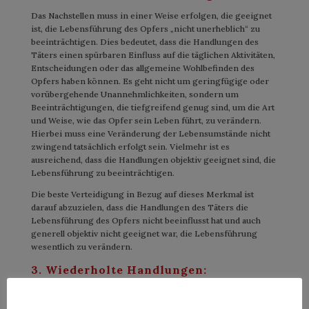
Das Nachstellen muss in einer Weise erfolgen, die geeignet
ist, die Lebensführung des Opfers „nicht unerheblich“ zu
beeinträchtigen. Dies bedeutet, dass die Handlungen des
Täters einen spürbaren Einfluss auf die täglichen Aktivitäten,
Entscheidungen oder das allgemeine Wohlbefinden des
Opfers haben können. Es geht nicht um geringfügige oder
vorübergehende Unannehmlichkeiten, sondern um
Beeinträchtigungen, die tiefgreifend genug sind, um die Art
und Weise, wie das Opfer sein Leben führt, zu verändern.
Hierbei muss eine Veränderung der Lebensumstände nicht
zwingend tatsächlich erfolgt sein. Vielmehr ist es
ausreichend, dass die Handlungen objektiv geeignet sind, die
Lebensführung zu beeinträchtigen.
Die beste Verteidigung in Bezug auf dieses Merkmal ist
darauf abzuzielen, dass die Handlungen des Täters die
Lebensführung des Opfers nicht beeinflusst hat und auch
generell objektiv nicht geeignet war, die Lebensführung
wesentlich zu verändern.
3. Wiederholte Handlungen:
Ein wesentliches Element ist die Wiederholung der
Handlungen. Einzelne Vorfälle reichen nicht aus, um den