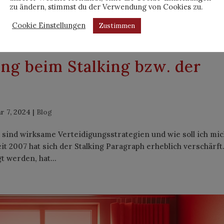
zu ändern, stimmst du der Verwendung von Cookies zu.
Cookie Einstellungen
Zustimmen
ung beim Stalking bzw. der
r 7, 2024
|
Blog
as sind wirksame Verteidigungsstrategien und wie soll ich mi
it 2007 hat sich der Stalking Paragraph erheblich verschärft
t werden, hat...