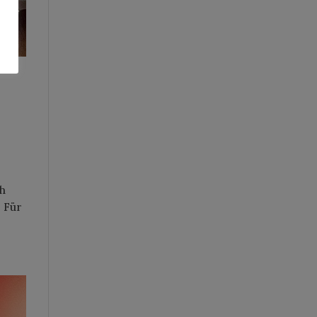
ch
. Für