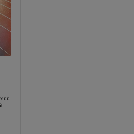
 wenn
it